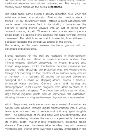
traditional materials and digital technologies. This enquiry has
recently taken shape as the series
Stepstones.
The initial spark came during a solitary mountain hike, when the
artist encountered a small cairn. That modest, vertical stack of
stones—left by an unknown hiker—offered a silent assurance that
one is never truly alone. Back in the studio, Jo transformed the
gesture of piling stones upward into an act of laying them
outward, creating a path. Whereas a cairn concentrates hope in a
single pillar, a stepping-stone extends that hope forward, inviting
movement. This shift from vertical to horizontal, from stillness to
passage, became the conceptual anchor of the series.
The making of the work weaves traditional gesture with an
advanced digital pipeline.
Stones gathered on the trail are captured in high-resolution
photogrammetry and refined as three-dimensional models, their
mineral textures faithfully preserved. Ink motifs, brushed onto
Korean
hanji
paper, evoke the tension between presence and
absence; these drawings are projected onto the virtual stones
through UV mapping so that the flow of ink follows every crevice
of the rock. In a real-time 3D engine the textured stones are
arranged like a chain of stepping-stones across a tranquil,
simulated water surface. Camera paths and lighting are
choreographed to let viewers progress from stone to stone as if
walking through the space. The piece then unfolds as 4K video,
large-format pigment prints and an immersive VR installation,
allowing the work to migrate between physical and virtual realms.
Within Stepstones, each stone becomes a vessel of intention. As
natural rock passes through digital transformation into a virtual
landscape, unseen ties of solace and solidarity gain tangible
form. The coexistence of ink and hanji with photogrammetry and
real-time rendering situates the work on a permeable line where
life meets death, matter meets immateriality, presence meets
absence. Every step the viewer takes reorders the path: personal
memories and wishes layer over those already embedded in the