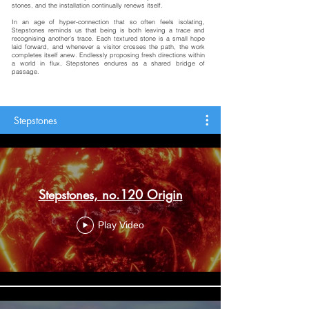
stones, and the installation continually renews itself.
In an age of hyper-connection that so often feels isolating,
Stepstones reminds us that being is both leaving a trace and
recognising another’s trace. Each textured stone is a small hope
laid forward, and whenever a visitor crosses the path, the work
completes itself anew. Endlessly proposing fresh directions within
a world in flux, Stepstones endures as a shared bridge of
passage.
Stepstones
Stepstones, no.120 Origin
Play Video