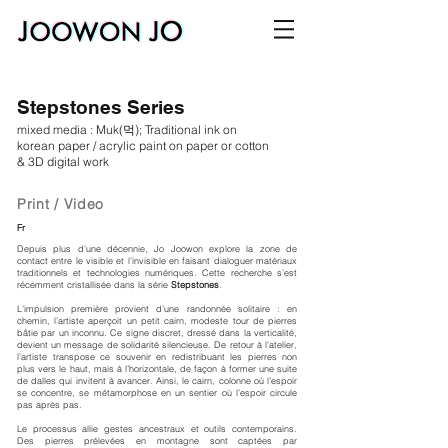
Stepstones Series
mixed media : Muk(먹); Traditional ink on
korean paper / acrylic paint on paper or cotton
& 3D digital work
Print / Video
Fr
Depuis plus d’une décennie, Jo Joowon explore la zone de
contact entre le visible et l’invisible en faisant dialoguer matériaux
traditionnels et technologies numériques. Cette recherche s’est
récemment cristallisée dans la série
Stepstones
.
L’impulsion première provient d’une randonnée solitaire : en
chemin, l’artiste aperçoit un petit cairn, modeste tour de pierres
bâtie par un inconnu. Ce signe discret, dressé dans la verticalité,
devient un message de solidarité silencieuse. De retour à l’atelier,
l’artiste transpose ce souvenir en redistribuant les pierres non
plus vers le haut, mais à l’horizontale, de façon à former une suite
de dalles qui invitent à avancer. Ainsi, le cairn, colonne où l’espoir
se concentre, se métamorphose en un sentier où l’espoir circule
pas après pas.
Le processus allie gestes ancestraux et outils contemporains.
Des pierres prélevées en montagne sont captées par