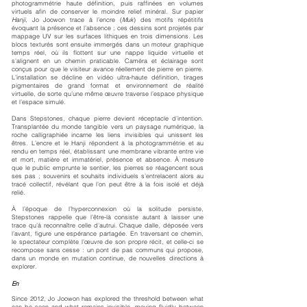
photogrammétrie haute définition, puis raffinées en volumes
virtuels afin de conserver le moindre relief minéral. Sur papier
Hanji
, Jo Joowon trace à l’encre (
Muk
) des motifs répétitifs
évoquant la présence et l’absence ; ces dessins sont projetés par
mappage UV sur les surfaces lithiques en trois dimensions. Les
blocs texturés sont ensuite immergés dans un moteur graphique
temps réel, où ils flottent sur une nappe liquide virtuelle et
s’alignent en un chemin praticable. Caméra et éclairage sont
conçus pour que le visiteur avance réellement de pierre en pierre.
L’installation se décline en vidéo ultra-haute définition, tirages
pigmentaires de grand format et environnement de réalité
virtuelle, de sorte qu’une même œuvre traverse l’espace physique
et l’espace simulé.
Dans Stepstones, chaque pierre devient réceptacle d’intention.
Transplantée du monde tangible vers un paysage numérique, la
roche calligraphiée incarne les liens invisibles qui unissent les
êtres. L’encre et le Hanji répondent à la photogrammétrie et au
rendu en temps réel, établissant une membrane vibrante entre vie
et mort, matière et immatériel, présence et absence. À mesure
que le public emprunte le sentier, les pierres se réagencent sous
ses pas ; souvenirs et souhaits individuels s’entrelacent alors au
tracé collectif, révélant que l’on peut être à la fois isolé et déjà
relié.
À l’époque de l’hyperconnexion où la solitude persiste,
Stepstones rappelle que l’être-là consiste autant à laisser une
trace qu’à reconnaître celle d’autrui. Chaque dalle, déposée vers
l’avant, figure une espérance partagée. En traversant ce chemin,
le spectateur complète l’œuvre de son propre récit, et celle-ci se
recompose sans cesse : un pont de pas communs qui propose,
dans un monde en mutation continue, de nouvelles directions à
explorer.
En
Since 2012, Jo Joowon has explored the threshold between what
can be seen and what remains invisible, moving fluidly between