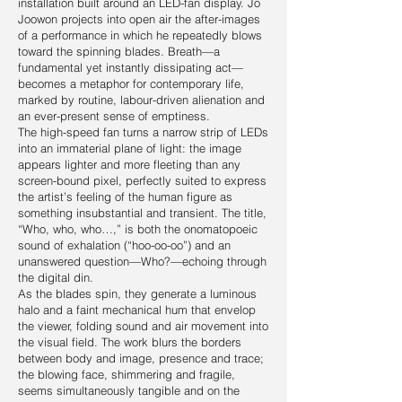
installation built around an LED-fan display. Jo
Joowon projects into open air the after-images
of a performance in which he repeatedly blows
toward the spinning blades. Breath—a
fundamental yet instantly dissipating act—
becomes a metaphor for contemporary life,
marked by routine, labour-driven alienation and
an ever-present sense of emptiness.
The high-speed fan turns a narrow strip of LEDs
into an immaterial plane of light: the image
appears lighter and more fleeting than any
screen-bound pixel, perfectly suited to express
the artist’s feeling of the human figure as
something insubstantial and transient. The title,
“Who, who, who…,” is both the onomatopoeic
sound of exhalation (“hoo-oo-oo”) and an
unanswered question—Who?—echoing through
the digital din.
As the blades spin, they generate a luminous
halo and a faint mechanical hum that envelop
the viewer, folding sound and air movement into
the visual field. The work blurs the borders
between body and image, presence and trace;
the blowing face, shimmering and fragile,
seems simultaneously tangible and on the