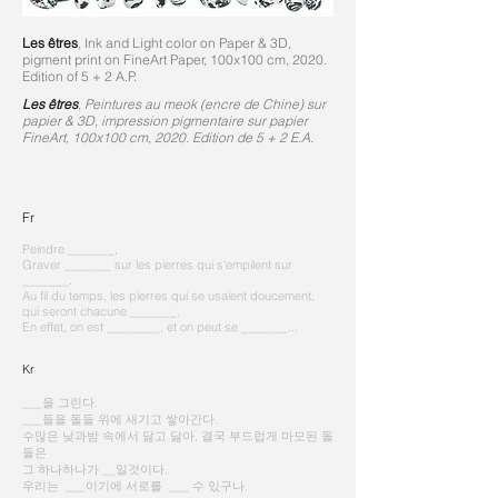
Les êtres
, Ink and Light color on Paper & 3D,
pigment print on FineArt Paper, 100x100 cm, 2020.
Edition of 5 + 2 A.P.
Les êtres
, Peintures au meok (encre de Chine) sur
papier & 3D, impression pigmentaire sur papier
FineArt, 100x100 cm, 2020. Edition de 5 + 2 E.A.
Fr
Peindre _______,
Graver _______ sur les pierres
qui s'empilent sur
_______.
Au fil du temps, les pierres qui se usaient doucement,
qui seront chacune _______.
En effet, on est ________,
et on peut se _______...
Kr
___을 그린다.
___들을 돌들 위에 새기고 쌓아간다.
수많은 낮과밤 속에서 닳고 닳아, 결국 부드럽게 마모된 돌
들은
그 하나하나가 __일것이다.
우리는 ___이기에 서로를 ___ 수 있구나.