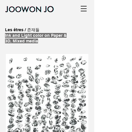
Les êtres / 존재들
Ink and Light color on Paper &
3D, Mixed media